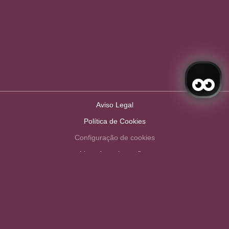
Aviso Legal
Política de Cookies
Configuração de cookies
Livro de reclamações
Aceder / Registar-se
Gerir a minha reserva
RAL
RNET: 11786