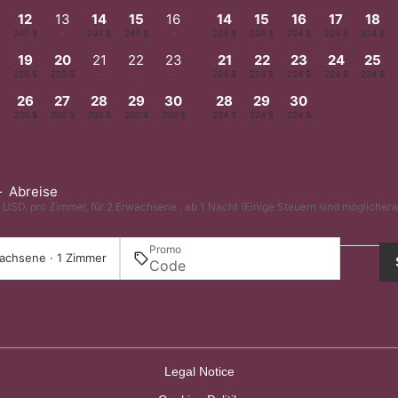
12
13
14
15
16
14
15
16
17
18
247 $
-
247 $
247 $
-
224 $
224 $
224 $
224 $
224 $
19
20
21
22
23
21
22
23
24
25
$
220 $
220 $
-
-
-
224 $
224 $
224 $
224 $
224 $
26
27
28
29
30
28
29
30
$
200 $
200 $
200 $
200 $
200 $
224 $
224 $
224 $
—
Abreise
n USD, pro Zimmer, für 2 Erwachsene , ab 1 Nacht (Einige Steuern sind möglicherw
Promo
achsene · 1 Zimmer
Legal Notice