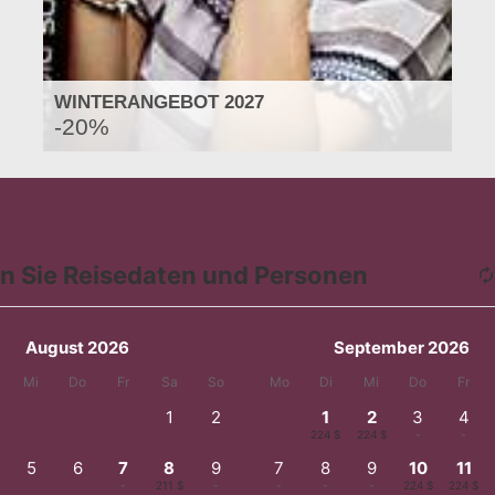
WINTERANGEBOT 2027
-20%
n Sie Reisedaten und Personen
August 2026
September 2026
Mi
Do
Fr
Sa
So
Mo
Di
Mi
Do
Fr
1
2
1
2
3
4
-
-
224 $
224 $
-
-
5
6
7
8
9
7
8
9
10
11
-
-
-
211 $
-
-
-
-
224 $
224 $