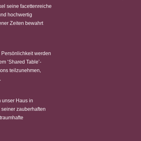
kel seine facettenreiche
 und hochwertig
ener Zeiten bewahrt
d Persönlichkeit werden
dem ‘Shared Table’-
ions teilzunehmen,
.
m unser Haus in
 seiner zauberhaften
 traumhafte